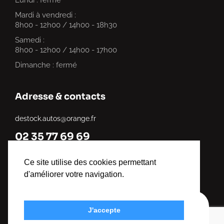
Lundi : fermé
Mardi à vendredi :
8h00 - 12h00 / 14h00 - 18h30
Samedi :
8h00 - 12h00 / 14h00 - 17h00
Dimanche : fermé
Adresse & contacts
destock.autos@orange.fr
02 35 77 69 69
321 chemin du Mesnillet, Criquebeuf-sur-Seine, France
Ce site utilise des cookies permettant
d'améliorer votre navigation.
© 2025
Destock Auto
. Tous droits réservés.
J'accepte
Mentions légales
. Site par
Visiblement Net –