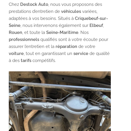
Chez
Destock Auto
, nous vous proposons des
prestations d’entretien de
véhicules
variées,
adaptées à vos besoins. Situés à
Criquebeuf-sur-
Seine
, nous intervenons également sur
Elbeuf
,
Rouen
, et toute la
Seine-Maritime
. Nos
professionnels
qualifiés sont à votre écoute pour
assurer l’entretien et la
réparation
de votre
voiture
, tout en garantissant un
service
de qualité
à des
tarifs
compétitifs.