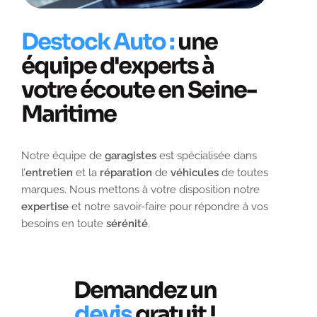
Destock Auto :
une
équipe d'experts à
votre écoute en Seine-
Maritime
Notre équipe de
garagistes
est spécialisée dans
l’
entretien
et la
réparation
de
véhicules
de toutes
marques. Nous mettons à votre disposition notre
expertise
et notre savoir-faire pour répondre à vos
besoins en toute
sérénité
.
Demandez un
devis
gratuit !