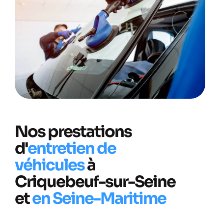
Nos prestations
d'
entretien de
véhicules
à
Criquebeuf-sur-Seine
et
en Seine-Maritime