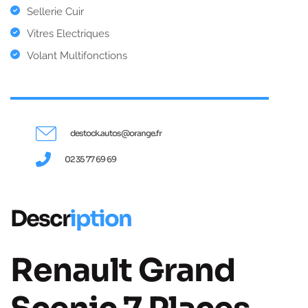
Sellerie Cuir
Vitres Electriques
Volant Multifonctions
destock.autos@orange.fr
02 35 77 69 69
Descr
iption
Renault Grand