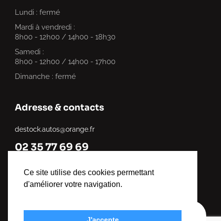
Lundi : fermé
Mardi à vendredi :
8h00 - 12h00 / 14h00 - 18h30
Samedi :
8h00 - 12h00 / 14h00 - 17h00
Dimanche : fermé
Adresse & contacts
destock.autos@orange.fr
02 35 77 69 69
321 chemin du Mesnillet, Criquebeuf-sur-Seine, France
Ce site utilise des cookies permettant
d'améliorer votre navigation.
© 2025
Destock Auto
. Tous droits réservés.
J'accepte