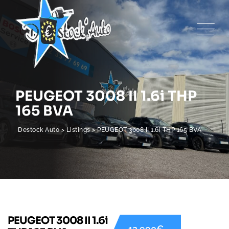
PEUGEOT 3008 II 1.6i THP
165 BVA
Destock Auto
>
Listings
>
PEUGEOT 3008 II 1.6i THP 165 BVA
PEUGEOT 3008 II 1.6i
12 990€