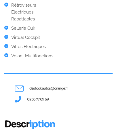
Rétroviseurs
Electriques
Rabattables
Sellerie Cuir
Virtual Cockpit
Vitres Electriques
Volant Multifonctions
destock.autos@orange.fr
02 35 77 69 69
Descr
iption