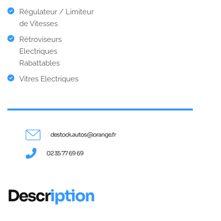
Régulateur / Limiteur
de Vitesses
Rétroviseurs
Electriques
Rabattables
Vitres Electriques
destock.autos@orange.fr
02 35 77 69 69
Descr
iption