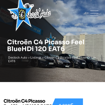
Citroën C4 Picasso Feel
BlueHDi 120 EAT6
Destock Auto
>
Listings
>
Citroën C4 Picasso Feel BlueHDi 120
EAT6
Citroën C4 Picasso
9 990€