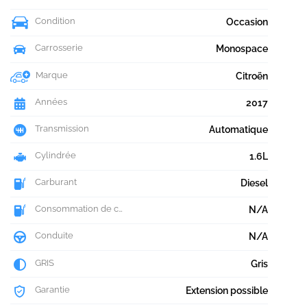
Condition
Occasion
Carrosserie
Monospace
Marque
Citroën
Années
2017
Transmission
Automatique
Cylindrée
1.6L
Carburant
Diesel
Consommation de carburant
N/A
Conduite
N/A
GRIS
Gris
Garantie
Extension possible