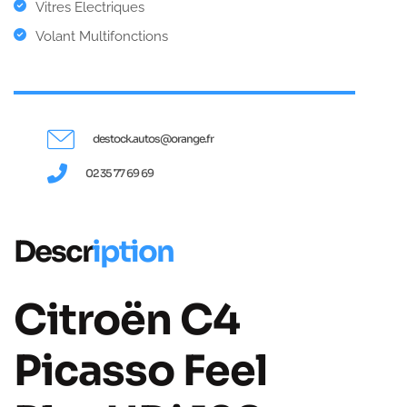
Vitres Electriques
Volant Multifonctions
destock.autos@orange.fr
02 35 77 69 69
Descr
iption
Citroën C4
Picasso Feel